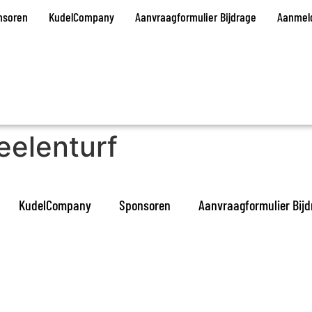
nsoren
KudelCompany
Aanvraagformulier Bijdrage
Aanmeld
eelenturf
KudelCompany
Sponsoren
Aanvraagformulier Bijd