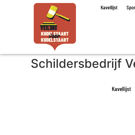
Kavellijst
Spo
Schildersbedrijf V
Kavellijst