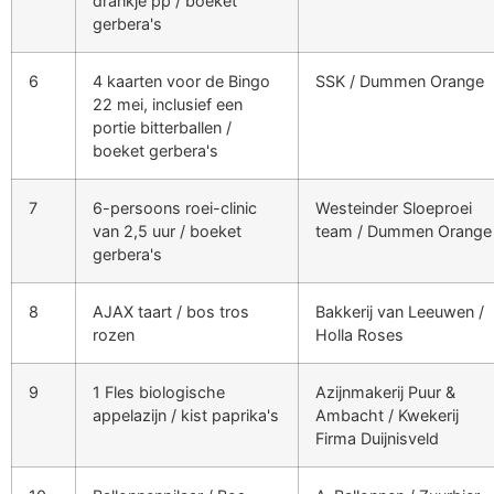
drankje pp / boeket
gerbera's
6
4 kaarten voor de Bingo
SSK / Dummen Orange
22 mei, inclusief een
portie bitterballen /
boeket gerbera's
7
6-persoons roei-clinic
Westeinder Sloeproei
van 2,5 uur / boeket
team / Dummen Orange
gerbera's
8
AJAX taart / bos tros
Bakkerij van Leeuwen /
rozen
Holla Roses
9
1 Fles biologische
Azijnmakerij Puur &
appelazijn / kist paprika's
Ambacht / Kwekerij
Firma Duijnisveld