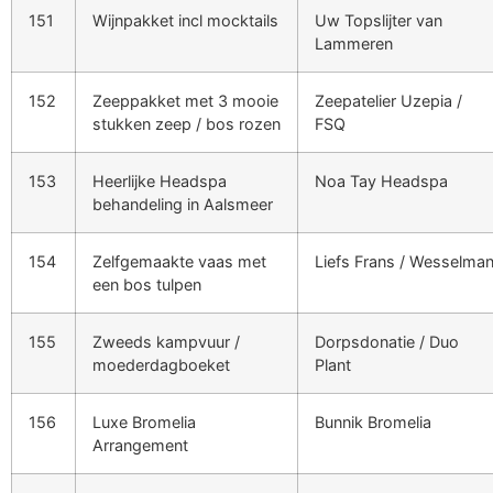
151
Wijnpakket incl mocktails
Uw Topslijter van
Lammeren
152
Zeeppakket met 3 mooie
Zeepatelier Uzepia /
stukken zeep / bos rozen
FSQ
153
Heerlijke Headspa
Noa Tay Headspa
behandeling in Aalsmeer
154
Zelfgemaakte vaas met
Liefs Frans / Wesselma
een bos tulpen
155
Zweeds kampvuur /
Dorpsdonatie / Duo
moederdagboeket
Plant
156
Luxe Bromelia
Bunnik Bromelia
Arrangement