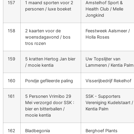
157
1 maand sporten voor 2
Amstelhof Sport &
personen / luxe boeket
Health Club / Melle
Jongkind
158
2 kaarten voor de
Feestweek Aalsmeer /
woensdagavond / bos
Holla Roses
tros rozen
159
5 kratten Hertog Jan bier
Uw Topslijter van
/ mooie kentia
Lammeren / Kentia Palm
160
Pondje gefileerde paling
Visserijbedrijf Rekelhof
161
5 Personen Vrimibo 29
SSK - Supporters
Mei verzorgd door SSK :
Vereniging Kudelstaart /
bier en bitterballen /
Kentia Palm
mooie kentia
162
Bladbegonia
Berghoef Plants