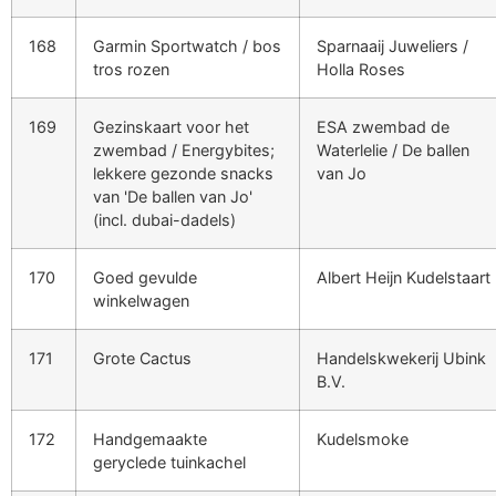
168
Garmin Sportwatch / bos
Sparnaaij Juweliers /
tros rozen
Holla Roses
169
Gezinskaart voor het
ESA zwembad de
zwembad / Energybites;
Waterlelie / De ballen
lekkere gezonde snacks
van Jo
van 'De ballen van Jo'
(incl. dubai-dadels)
170
Goed gevulde
Albert Heijn Kudelstaart
winkelwagen
171
Grote Cactus
Handelskwekerij Ubink
B.V.
172
Handgemaakte
Kudelsmoke
geryclede tuinkachel