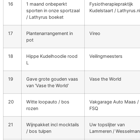
16
1 maand onbeperkt
Fysiotherapiepraktijk
sporten in onze sportzaal
Kudelstaart / Lathyrus.n
/ Lathyrus boeket
17
Plantenarrangement in
Vireo
pot
18
Hippe Kudelhoodie rood
Veilingmeesters
L
19
Gave grote gouden vaas
Vase the World
van 'Vase the World'
20
Witte loopauto / bos
Vakgarage Auto Maas /
rozen
FSQ
21
Wijnpakket incl mocktails
Uw topslijter van
/ bos tulpen
Lammeren / Wesselman