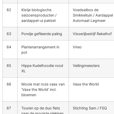
62
Kistje biologische
Voedselbos de
seizoensproducten /
Smikkeltuin / Aardappel
aardappel-ui pakket
Automaat Legmeer
63
Pondje gefileerde paling
Visserijbedrijf Rekelhof
64
Plantenarrangement in
Vireo
pot
65
Hippe Kudelhoodie rood
Veilingmeesters
XL
66
Mooie mat roze vaas van
Vase the World
'Vase the World' incl.
bloemen
67
Touren op de duo fiets
Stichting Sam / FSQ
naar de mooiste plekken