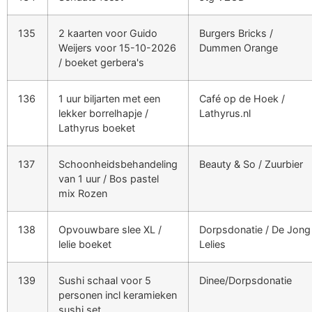
135
2 kaarten voor Guido
Burgers Bricks /
Weijers voor 15-10-2026
Dummen Orange
/ boeket gerbera's
136
1 uur biljarten met een
Café op de Hoek /
lekker borrelhapje /
Lathyrus.nl
Lathyrus boeket
137
Schoonheidsbehandeling
Beauty & So / Zuurbier
van 1 uur / Bos pastel
mix Rozen
138
Opvouwbare slee XL /
Dorpsdonatie / De Jong
lelie boeket
Lelies
139
Sushi schaal voor 5
Dinee/Dorpsdonatie
personen incl keramieken
sushi set