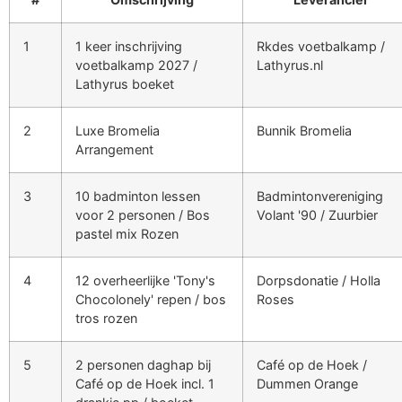
1
1 keer inschrijving
Rkdes voetbalkamp /
voetbalkamp 2027 /
Lathyrus.nl
Lathyrus boeket
2
Luxe Bromelia
Bunnik Bromelia
Arrangement
3
10 badminton lessen
Badmintonvereniging
voor 2 personen / Bos
Volant '90 / Zuurbier
pastel mix Rozen
4
12 overheerlijke 'Tony's
Dorpsdonatie / Holla
Chocolonely' repen / bos
Roses
tros rozen
5
2 personen daghap bij
Café op de Hoek /
Café op de Hoek incl. 1
Dummen Orange