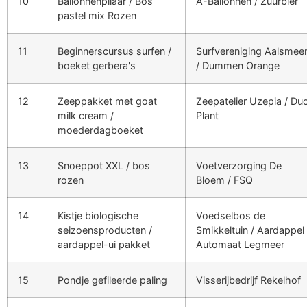
10
Ballonnenpilaar / Bos
A-Ballonnen / Zuurbier
pastel mix Rozen
11
Beginnerscursus surfen /
Surfvereniging Aalsmee
boeket gerbera's
/ Dummen Orange
12
Zeeppakket met goat
Zeepatelier Uzepia / Du
milk cream /
Plant
moederdagboeket
13
Snoeppot XXL / bos
Voetverzorging De
rozen
Bloem / FSQ
14
Kistje biologische
Voedselbos de
seizoensproducten /
Smikkeltuin / Aardappel
aardappel-ui pakket
Automaat Legmeer
15
Pondje gefileerde paling
Visserijbedrijf Rekelhof