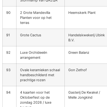
Stormlamp van QAZQA
90
2 Grote Mandevilla
Heemskerk Plant
Planten voor op het
terras
91
Grote Cactus
Handelskwekerij Ubink
B.V.
92
Luxe Orchideeën
Green Balanz
arrangement
93
Ovale keramieken schaal
Gon Zethof
handbeschilderd met
prachtige rozen
94
4 kaarten voor het
Gasterij De Kwakel /
Oktoberfest op de
Melle Jongkind
zondag 2026 / luxe