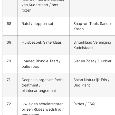
van Kudelstaart / bos
rozen
68
Ratel / doppen set
Snap-on Tools Sander
Kroon
69
Huisbezoek Sinterklaas
Sinterklaas Vereniging
Kudelstaart
70
Loaded Blondie Taart /
Sier en Zoet / Zuurbier
patio roos
71
Deepskin organics facial
Salon Natuurlijk Fris /
treatment /
Duo Plant
plantenarrangement
72
Uw eigen scheidrechter
Rkdes / FSQ
bij een Rkdes wedstrijd /
bos rozen