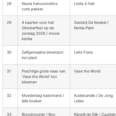
28
Keune haircosmetics
Linda 4 Hair
curls pakket
29
4 kaarten voor het
Gasterij De Kwakel /
Oktoberfest op de
Kentia Palm
zondag 2026 / mooie
kentia
30
Zelfgemaakte bloempot
Liefs Frans
incl plant
31
Prachtige grote vaas van
Vase the World
'Vase the World' incl.
bloemen
32
Moederdag kadomand /
Kudelcandle / De Jong
lelie boeket
Lelies
33
Broodrooster / Bos
Kipgrill de Dijk / Zuurbier