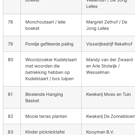
Lelies
78
Monchoutaart / lelie
Margriet Zethof / De
boeket
Jong Lelies
79
Pondje gefileerde paling
Visserijbedrijf Rekelhof
80
Woordzoeker Kudelstaart
Mandy van der Zwaard
met woorden die
en Arie Stolwijk /
betrekking hebben op
Wesselman
Kudelstaart / bos tulpen
81
Bloeiende Hanging
Kwekerij Moes en Tuin
Basket
82
Mooie terras planten
Kwekerij De Zonnebloe
83
Kinder picknicktafel
Kooyman B.V.