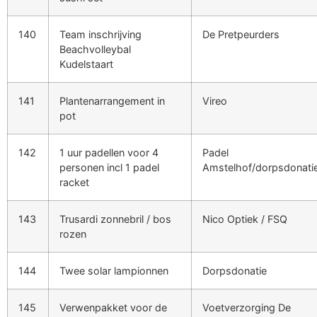
140
Team inschrijving
De Pretpeurders
Beachvolleybal
Kudelstaart
141
Plantenarrangement in
Vireo
pot
142
1 uur padellen voor 4
Padel
personen incl 1 padel
Amstelhof/dorpsdonati
racket
143
Trusardi zonnebril / bos
Nico Optiek / FSQ
rozen
144
Twee solar lampionnen
Dorpsdonatie
145
Verwenpakket voor de
Voetverzorging De