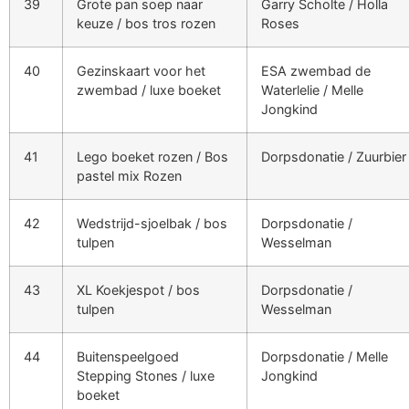
39
Grote pan soep naar
Garry Scholte / Holla
keuze / bos tros rozen
Roses
40
Gezinskaart voor het
ESA zwembad de
zwembad / luxe boeket
Waterlelie / Melle
Jongkind
41
Lego boeket rozen / Bos
Dorpsdonatie / Zuurbier
pastel mix Rozen
42
Wedstrijd-sjoelbak / bos
Dorpsdonatie /
tulpen
Wesselman
43
XL Koekjespot / bos
Dorpsdonatie /
tulpen
Wesselman
44
Buitenspeelgoed
Dorpsdonatie / Melle
Stepping Stones / luxe
Jongkind
boeket