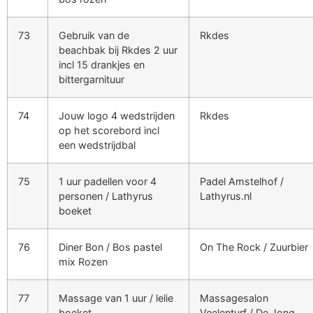
73
Gebruik van de
Rkdes
beachbak bij Rkdes 2 uur
incl 15 drankjes en
bittergarnituur
74
Jouw logo 4 wedstrijden
Rkdes
op het scorebord incl
een wedstrijdbal
75
1 uur padellen voor 4
Padel Amstelhof /
personen / Lathyrus
Lathyrus.nl
boeket
76
Diner Bon / Bos pastel
On The Rock / Zuurbier
mix Rozen
77
Massage van 1 uur / lelie
Massagesalon
boeket
Veelenturf / De Jong