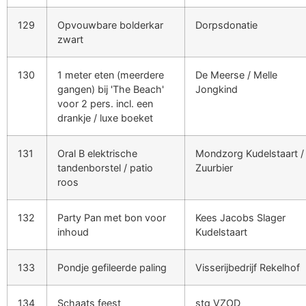
129
Opvouwbare bolderkar
Dorpsdonatie
zwart
130
1 meter eten (meerdere
De Meerse / Melle
gangen) bij 'The Beach'
Jongkind
voor 2 pers. incl. een
drankje / luxe boeket
131
Oral B elektrische
Mondzorg Kudelstaart /
tandenborstel / patio
Zuurbier
roos
132
Party Pan met bon voor
Kees Jacobs Slager
inhoud
Kudelstaart
133
Pondje gefileerde paling
Visserijbedrijf Rekelhof
134
Schaats feest
stg VZOD