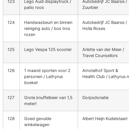
123
Lego Audi displaytruck /
Autobedrijf JC Baarse /
patio roos
Zuurbier
124
Handwasbeurt en binnen
Autobedrijf JC Baarse /
reiniging auto / bos tros
Holla Roses
rozen
125
Lego Vespa 125 scooter
Arlette van der Meer /
Travel Counsellors
126
1 maand sporten voor 2
Amstelhof Sport &
personen / Lathyrus
Health Club / Lathyrus.n
boeket
127
Grote knuffelbeer van 1,5
Dorpsdonatie
meter!
128
Goed gevulde
Albert Heijn Kudelstaart
winkelwagen