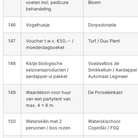
voeten incl. pedicure
Bloem
behandeling
146
Vogelhuisje
Dorpsdonatie
147
Voucher t.w.v. €50,-- /
Turf / Duo Plant
moederdagboeket
148
Kistje biologische
Voedselbos de
seizoensproducten /
Smikkeltuin / Aardappel
aardappel-ui pakket
Automaat Legmeer
149
Waardebon voor huur
De Porseleinkast
van een partytent van
max. 4 x 8 m.
150
Waterskiën met 2
Waterskischool
personen / bos rozen
CopinSki / FSQ